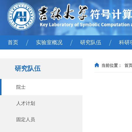
/
/
/
首页
实验室概况
研究队伍
科研
实验室简介
院士
国
当前位置：
首
研究队伍
主任寄语
人才计划
省
学术委员会
固定人员
院士
组织机构
流动人员
人才计划
王湘浩科学精神教育基地
固定人员