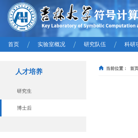
/
/
/
首页
实验室概况
研究队伍
科研
实验室简介
院士
国
当前位置：
首
人才培养
主任寄语
人才计划
省
学术委员会
固定人员
研究生
组织机构
流动人员
博士后
王湘浩科学精神教育基地