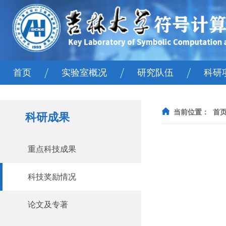
/
/
/
首页
实验室概况
研究队伍
科研
实验室简介
院士
国
当前位置：
首
科研成果
主任寄语
人才计划
省
学术委员会
固定人员
重点科技成果
组织机构
流动人员
科技奖励情况
王湘浩科学精神教育基地
论文及专著