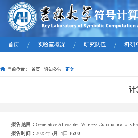
/
/
/
首页
实验室概况
研究队伍
科研
实验室简介
院士
国
当前位置：
-
-
正文
首页
通知公告
主任寄语
人才计划
省
学术委员会
固定人员
计
组织机构
流动人员
王湘浩科学精神教育基地
报告题目：
Generative AI-enabled Wireless Communications f
报告时间：
2025
年
5
月
14
日
16:00