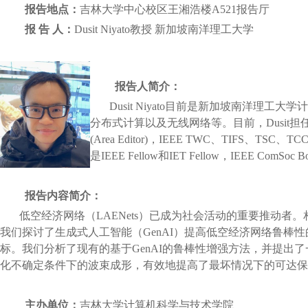
报告地点：
吉林大学中心校区王湘浩楼
A521
报告厅
报
告
人：
Dusit Niyato
教授
新加坡南洋理工大学
报告人简介：
Dusit Niyato
目前是新加坡南洋理工大学计
分布式计算以及无线网络等。目前，
Dusit
担
(Area Editor)
，
IEEE TWC
、
TIFS
、
TSC
、
TC
是
IEEE Fellow
和
IET Fellow
，
IEEE ComSoc Boa
报告内容简介：
低空经济网络（
LAENets
）已成为社会活动的重要推动者。
我们探讨了生成式人工智能（
GenAI
）提高低空经济网络鲁棒性
标。我们分析了现有的基于
GenAI
的鲁棒性增强方法，并提出了
化不确定条件下的波束成形，有效地提高了最坏情况下的可达保
主办单位：
吉林大学计算机科学与技术学院